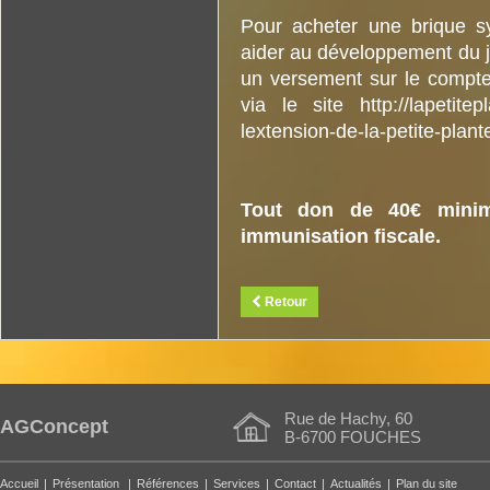
Pour acheter une brique s
aider au développement du jar
un versement sur le comp
via le site http://lapetite
lextension-de-la-petite-plant
Tout don de 40€ minimu
immunisation fiscale.
Retour
Rue de Hachy, 60
AGConcept
B-6700 FOUCHES
Accueil
|
Présentation
|
Références
|
Services
|
Contact
|
Actualités
|
Plan du site